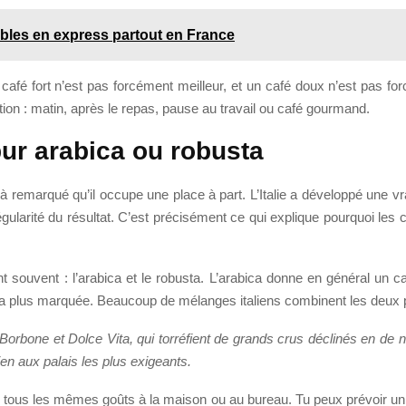
ables en express partout en France
n café fort n’est pas forcément meilleur, et un café doux n’est pas fo
on : matin, après le repas, pause au travail ou café gourmand.
pur arabica ou robusta
jà remarqué qu’il occupe une place à part. L’Italie a développé une vr
a régularité du résultat. C’est précisément ce qui explique pourquoi le
t souvent : l’arabica et le robusta. L’arabica donne en général un c
 plus marquée. Beaucoup de mélanges italiens combinent les deux po
orbone et Dolce Vita, qui torréfient de grands crus déclinés en de 
en aux palais les plus exigeants.
 pas tous les mêmes goûts à la maison ou au bureau. Tu peux prévoir un