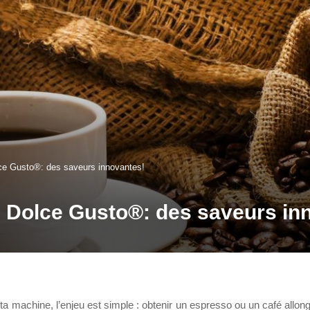
ce Gusto®: des saveurs innovantes!
 Dolce Gusto®: des saveurs in
 machine, l’enjeu est simple : obtenir un espresso ou un café allong