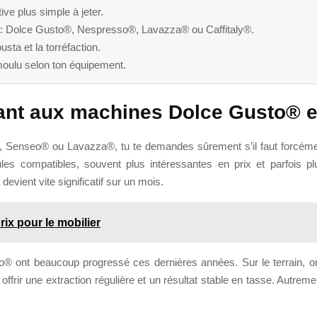
ve plus simple à jeter.
 : Dolce Gusto®, Nespresso®, Lavazza® ou Caffitaly®.
sta et la torréfaction.
moulu selon ton équipement.
tant aux machines Dolce Gusto® 
 Senseo® ou Lavazza®, tu te demandes sûrement s’il faut forcément
s compatibles, souvent plus intéressantes en prix et parfois plus
evient vite significatif sur un mois.
rix pour le mobilier
ont beaucoup progressé ces dernières années. Sur le terrain, on c
r offrir une extraction régulière et un résultat stable en tasse. Autrem