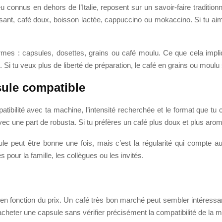
u connus en dehors de l’Italie, reposent sur un savoir-faire traditionne
issant, café doux, boisson lactée, cappuccino ou mokaccino. Si tu a
rmes : capsules, dosettes, grains ou café moulu. Ce que cela impliq
. Si tu veux plus de liberté de préparation, le café en grains ou moulu 
ule compatible
ompatibilité avec ta machine, l’intensité recherchée et le format que
c une part de robusta. Si tu préfères un café plus doux et plus arom
ule peut être bonne une fois, mais c’est la régularité qui compte a
pour la famille, les collègues ou les invités.
 en fonction du prix. Un café très bon marché peut sembler intéressant
: acheter une capsule sans vérifier précisément la compatibilité de la 