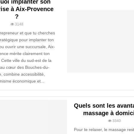
uoi implanter son
rise à Aix-Provence
?
3148
trepreneur et que tu cherches
stratégique pour implanter ton
ou ouvrir une succursale, Aix-
nce mérite clairement ton
 Cette ville du sud-est de la
 au cœur des Bouches-du-
, combine accessibilité,
isme économique et...
Quels sont les avant
massage à domici
3340
Pour te relaxer, le massage res