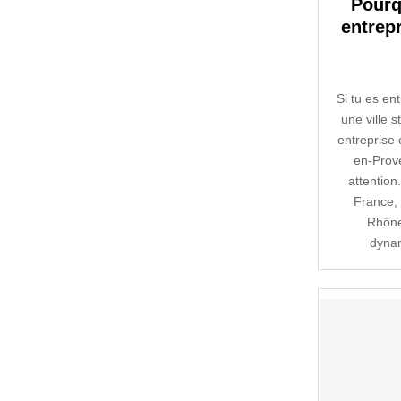
Pourq
entrep
Si tu es en
une ville 
entreprise 
en-Prove
attention.
France,
Rhône
dynam