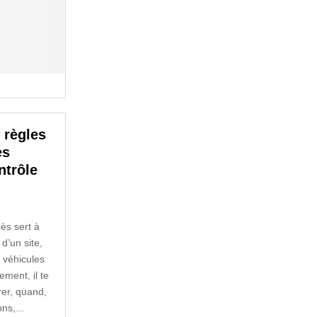
 règles
es
ntrôle
cès sert à
 d’un site,
e véhicules
ment, il te
rer, quand,
ns,...