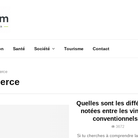
on
Santé
Société
Tourisme
Contact
erce
erce
Quelles sont les dif
notées entre les vi
conventionnels
3672
Si tu cherches à comprendre la