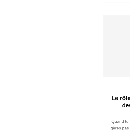
Le rôl
de
Quand tu d
gères pas 