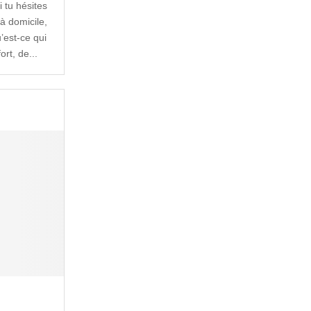
i tu hésites
à domicile,
u’est-ce qui
rt, de...