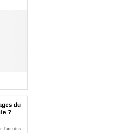
ages du
le ?
te l’une des