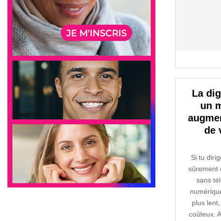
La dig
un m
augmen
de 
Si tu diri
sûrement d
sans tél
numérique
plus lent,
coûteux. Au