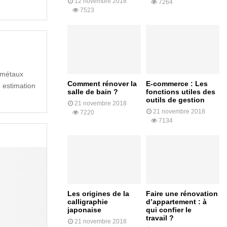
12 novembre 2018
7264
7523
s métaux
Comment rénover la
E-commerce : Les
e estimation
salle de bain ?
fonctions utiles des
outils de gestion
21 novembre 2018
21 novembre 2018
7220
7134
Les origines de la
Faire une rénovation
calligraphie
d’appartement : à
japonaise
qui confier le
travail ?
21 novembre 2018