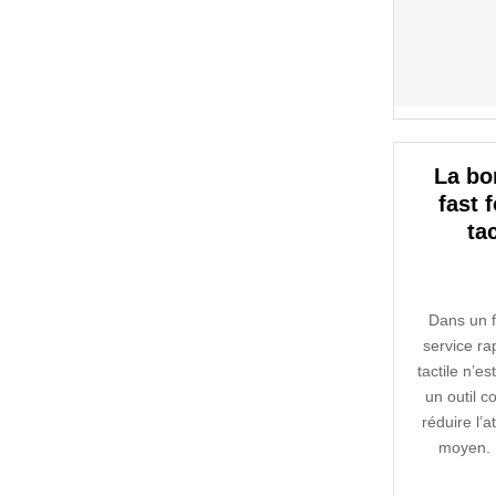
La bo
fast 
ta
Dans un f
service r
tactile n’es
un outil co
réduire l’
moyen. 