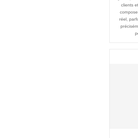
clients e
composer
réel, parf
préciséme
p