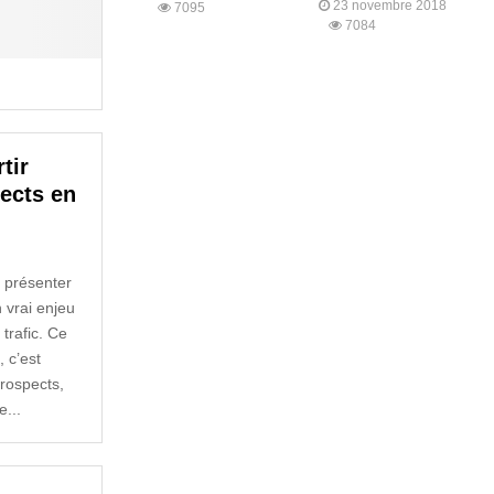
23 novembre 2018
7095
7084
tir
ects en
r présenter
n vrai enjeu
trafic. Ce
 c’est
prospects,
e...