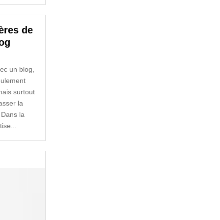
ères de
log
vec un blog,
seulement
mais surtout
asser la
 Dans la
ise...