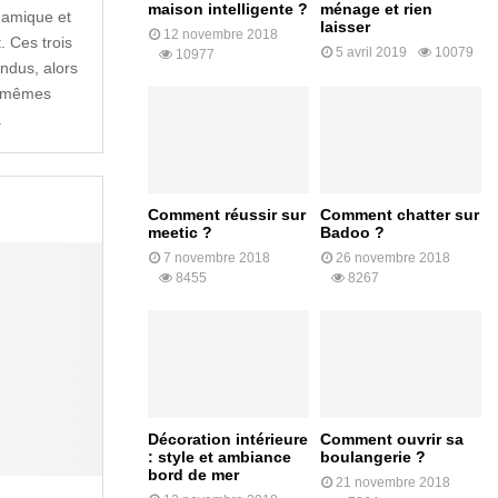
maison intelligente ?
ménage et rien
ynamique et
laisser
12 novembre 2018
. Ces trois
5 avril 2019
10079
10977
ondus, alors
es mêmes
.
Comment réussir sur
Comment chatter sur
meetic ?
Badoo ?
7 novembre 2018
26 novembre 2018
8455
8267
Décoration intérieure
Comment ouvrir sa
: style et ambiance
boulangerie ?
bord de mer
21 novembre 2018