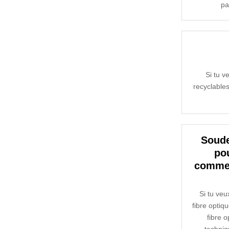
pa
Si tu v
recyclables
Soude
pou
commen
Si tu veu
fibre optiq
fibre o