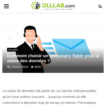
PRIMARY
MENU
Home
Actualité
Comment choisir un prestataire fiable pour la saisie des
données ?
Actualité
Comment choisir un prestataire fiable pour la
saisie des données ?
1 février 2019
3855
La saisie de données fait partie de ces tâches indispensables
qu’on sous-estime souvent… jusqu’au moment où elle
commence à absorber trop de temps en interne. Formulaires,