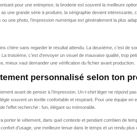
lorisant pour une entreprise, la broderie est souvent la meilleure o
u as une grande série à produire, la sérigraphie devient intéressante, ca
 ou une photo, l’impression numérique est généralement la plus adap
oins chère sans regarder le résultat attendu. La deuxième, c’est de s
 troisième, c’est d’envoyer un visuel de mauvaise qualité, trop petit o
ème, mieux vaut demander une vérification du fichier avant production.
tement personnalisé selon ton pr
u vêtement avant de penser à l’impression. Un t-shirt léger ne répond
ilégie souvent un textile confortable et respirant. Pour une équipe en
de l’effet recherché : fun, élégant ou mémorable.
ui va porter le vêtement, dans quel contexte et pendant combien de t
 confort d’usage, une meilleure tenue dans le temps et un rendu plus 