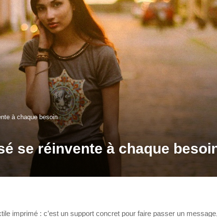
ente à chaque besoin
sé se réinvente à chaque besoi
xtile imprimé : c’est un support concret pour faire passer un message