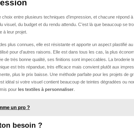
ression
e choix entre plusieurs techniques d’impression, et chacune répond à 
du visuel, du budget et du rendu attendu. C’est là que beaucoup se tro
 à leur projet.
des plus connues, elle est résistante et apporte un aspect plastifié au
ilisé pour d’autres raisons. Elle est dans tous les cas, la plus écono
tée de très bonne qualité, ses finitions sont impeccables. La broderie 
nique est très répandue, très efficace mais convient plutôt aux impre
nte, plus le prix baisse. Une méthode parfaite pour les projets de g
st idéal si votre visuel contient beaucoup de teintes dégradées ou n
omis pour
les textiles à personnaliser
.
mme un pro ?
 ton besoin ?