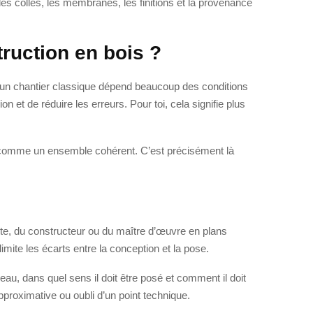
les colles, les membranes, les finitions et la provenance
truction en bois ?
où un chantier classique dépend beaucoup des conditions
on et de réduire les erreurs. Pour toi, cela signifie plus
ent comme un ensemble cohérent. C’est précisément là
ecte, du constructeur ou du maître d’œuvre en plans
mite les écarts entre la conception et la pose.
u, dans quel sens il doit être posé et comment il doit
pproximative ou oubli d’un point technique.