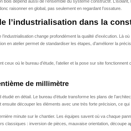
on bois dépend aussi de l’ensemble du système constructif. L’isolant, 
 donc raisonner en global, pas seulement en regardant l’ossature.
 l’industrialisation dans la cons
ue l’industrialisation change profondément la qualité d’exécution. Là 
tion en atelier permet de standardiser les étapes, d’améliorer la précisi
nt ceux où le bureau d’étude, l’atelier et la pose sur site fonctionn
ntième de millimètre
 étudié en détail. Le bureau d’étude transforme les plans de l’archit
ensuite découper les éléments avec une très forte précision, ce qui li
nière minute sur le chantier. Les équipes savent où va chaque pannea
urs classiques : inversion de pièces, mauvaise orientation, découpe a