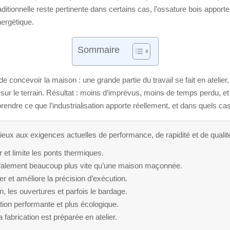
raditionnelle reste pertinente dans certains cas, l’ossature bois appor
nergétique.
Sommaire
de concevoir la maison : une grande partie du travail se fait en ateli
r le terrain. Résultat : moins d’imprévus, moins de temps perdu, et so
ndre ce que l’industrialisation apporte réellement, et dans quels cas e
eux aux exigences actuelles de performance, de rapidité et de qualit
ir et limite les ponts thermiques.
ralement beaucoup plus vite qu’une maison maçonnée.
ier et améliore la précision d’exécution.
n, les ouvertures et parfois le bardage.
ation performante et plus écologique.
 fabrication est préparée en atelier.