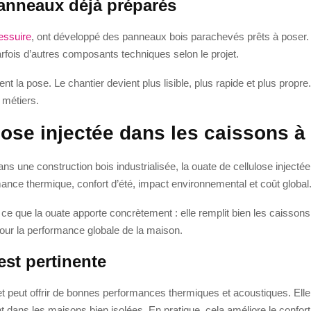
anneaux déjà préparés
essuire
, ont développé des panneaux bois parachevés prêts à poser. C
 parfois d’autres composants techniques selon le projet.
t la pose. Le chantier devient plus lisible, plus rapide et plus propre
 métiers.
ulose injectée dans les caissons à
ans une construction bois industrialisée, la ouate de cellulose injecté
ance thermique, confort d’été, impact environnemental et coût global
e ce que la ouate apporte concrètement : elle remplit bien les caissons,
our la performance globale de la maison.
est pertinente
et peut offrir de bonnes performances thermiques et acoustiques. Elle
nt dans les maisons bien isolées. En pratique, cela améliore le confor