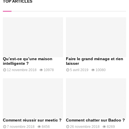
TOP ARTICLES
Qu’est-ce qu’une maison
Faire le grand ménage et rien
intelligente ?
laisser
12 novembre 2018
10978
5 avril 2019
10080
Comment réussir sur meetic ?
Comment chatter sur Badoo ?
7 novembre 2018
8456
26 novembre 2018
8269