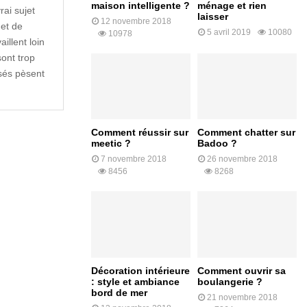
maison intelligente ?
ménage et rien
rai sujet
laisser
12 novembre 2018
 et de
5 avril 2019
10080
10978
aillent loin
sont trop
isés pèsent
Comment réussir sur
Comment chatter sur
meetic ?
Badoo ?
7 novembre 2018
26 novembre 2018
8456
8268
Décoration intérieure
Comment ouvrir sa
: style et ambiance
boulangerie ?
bord de mer
21 novembre 2018