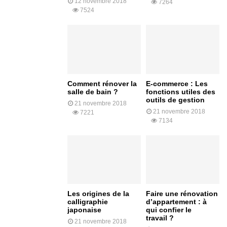
12 novembre 2018
7264
7524
Comment rénover la
E-commerce : Les
salle de bain ?
fonctions utiles des
outils de gestion
21 novembre 2018
21 novembre 2018
7221
7134
Les origines de la
Faire une rénovation
calligraphie
d’appartement : à
japonaise
qui confier le
travail ?
21 novembre 2018