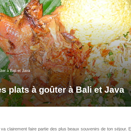
ter à Bali et Java
s plats à goûter à Bali et Java
e va clairement faire partie des plus beaux souvenirs de ton séjour. 