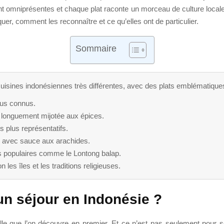
ont omniprésentes et chaque plat raconte un morceau de culture locale
er, comment les reconnaître et ce qu’elles ont de particulier.
Sommaire
uisines indonésiennes très différentes, avec des plats emblématiques
plus connus.
e longuement mijotée aux épices.
s plus représentatifs.
 avec sauce aux arachides.
ès populaires comme le Lontong balap.
les îles et les traditions religieuses.
un séjour en Indonésie ?
 celle que l’on découvre en premier. Et ce n’est pas seulement pour