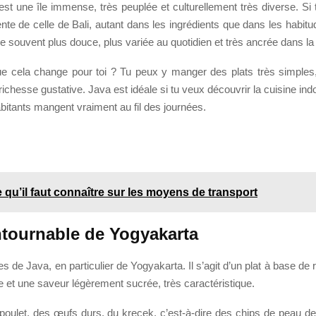
est une île immense, très peuplée et culturellement très diverse. Si 
rente de celle de Bali, autant dans les ingrédients que dans les habi
e souvent plus douce, plus variée au quotidien et très ancrée dans la 
e cela change pour toi ? Tu peux y manger des plats très simples,
richesse gustative. Java est idéale si tu veux découvrir la cuisine in
abitants mangent vraiment au fil des journées.
 qu’il faut connaître sur les moyens de transport
ontournable de Yogyakarta
s de Java, en particulier de Yogyakarta. Il s’agit d’un plat à base de 
 et une saveur légèrement sucrée, très caractéristique.
poulet, des œufs durs, du krecek, c’est-à-dire des chips de peau de