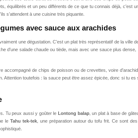
lets, équilibrés et un peu différents de ce que tu connais déjà, c’es
’ils s’attendent à une cuisine très piquante.
légumes avec sauce aux arachides
vraiment une dégustation. C’est un plat très représentatif de la vill
oche d’une salade chaude ou tiède, mais avec une sauce plus dense, 
être accompagné de chips de poisson ou de crevettes, voire d’arachid
n. Attention toutefois : la sauce peut être assez épicée, donc si tu e
e
s. Tu peux aussi y goûter le
Lontong balap
, un plat à base de gâte
ue le
Tahu tek-tek
, une préparation autour du tofu frit. Ce sont d
ophistiqué.