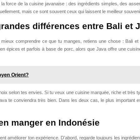
t la force de la cuisine javanaise : des ingrédients simples, des ass
uellement, mais ce sont souvent ceux qui laissent le meilleur souveni
andes différences entre Bali et 
nt mieux comprendre ce que tu manges, retiens une chose : Bali e
en épices et parfois à base de porc, alors que Java offre une cuisin
Moyen Orient?
ix selon tes envies. Si tu veux une cuisine marquée, riche et très typ
Java te conviendra très bien. Dans les deux cas, le plus important es
ien manger en Indonésie
ent améliorer ton expérience. D’abord, regarde toujours les ingrédient