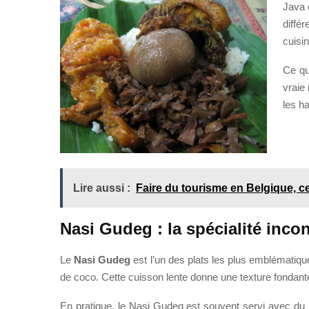
Java 
diffé
cuisin
Ce qu
vraie 
les h
Lire aussi :
Faire du tourisme en Belgique, ce
Nasi Gudeg : la spécialité inc
Le
Nasi Gudeg
est l’un des plats les plus emblématique
de coco. Cette cuisson lente donne une texture fondante
En pratique, le Nasi Gudeg est souvent servi avec du 