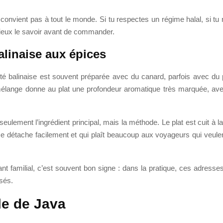
 ne convient pas à tout le monde. Si tu respectes un régime halal, s
 mieux le savoir avant de commander.
alinaise aux épices
ité balinaise est souvent préparée avec du canard, parfois avec du p
élange donne au plat une profondeur aromatique très marquée, ave
s seulement l’ingrédient principal, mais la méthode. Le plat est cuit à
se détache facilement et qui plaît beaucoup aux voyageurs qui veulen
ant familial, c’est souvent bon signe : dans la pratique, ces adress
isés.
le de Java