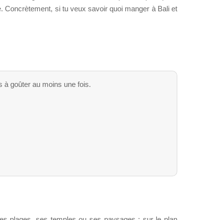
. Concrètement, si tu veux savoir quoi manger à Bali et
 à goûter au moins une fois.
 ses plages, ses temples ou ses paysages : sur le plan