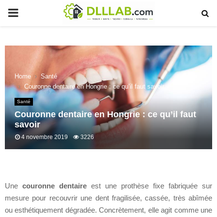
PRIMARY
MENU
Home
Santé
Couronne dentaire en Hongrie : ce qu’il faut savoir
Santé
Couronne dentaire en Hongrie : ce qu’il faut
savoir
4 novembre 2019
3226
Une
couronne dentaire
est une prothèse fixe fabriquée sur
mesure pour recouvrir une dent fragilisée, cassée, très abîmée
ou esthétiquement dégradée. Concrètement, elle agit comme une