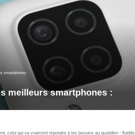
rs smartphones :
es meilleurs smartphones :
 celui qui va vraiment répondre à tes besoins au quotidien : fluidité