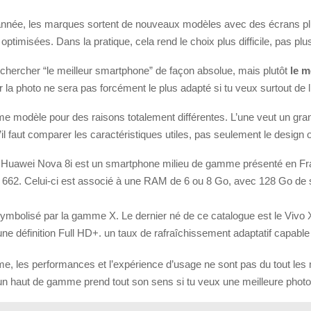
nnée, les marques sortent de nouveaux modèles avec des écrans plu
ptimisées. Dans la pratique, cela rend le choix plus difficile, pas plu
de chercher “le meilleur smartphone” de façon absolue, mais plutôt
le m
 la photo ne sera pas forcément le plus adapté si tu veux surtout de l
modèle pour des raisons totalement différentes. L’une veut un grand
il faut comparer les caractéristiques utiles, pas seulement le design 
 Nova 8i est un smartphone milieu de gamme présenté en France
 662. Celui-ci est associé à une RAM de 6 ou 8 Go, avec 128 Go de 
bolisé par la gamme X. Le dernier né de ce catalogue est le Vivo X
 définition Full HD+. un taux de rafraîchissement adaptatif capable
e, les performances et l’expérience d’usage ne sont pas du tout le
un haut de gamme prend tout son sens si tu veux une meilleure photo, 