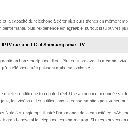
idité et la capacité du téléphone à gérer plusieurs tâches en même te
 performante, plus l’expérience est agréable, surtout si tu ouvres plu
rt IPTV sur une LG et Samsung smart TV
rantir un bon smartphone. Il doit être équilibré avec la mémoire vive, l
t qu’un téléphone très puissant mais mal optimisé.
arce qu’elle conditionne ton confort réel. Une autonomie annoncée sur 
s jeux, les vidéos et les notifications, la consommation peut varier for
e 3 a longtemps illustré l’importance de la capacité en mAh, mais a
s à grand-chose si le téléphone consomme trop. Si tu es souvent en d