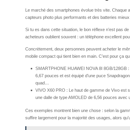
Le marché des smartphones évolue très vite. Chaque a
capteurs photo plus performants et des batteries mieux o
Si tu es dans cette situation, le bon réflexe n’est pas 
acheteurs oublient souvent : un téléphone excellent pour
Concrètement, deux personnes peuvent acheter le même 
mobile compact qui tient bien en main. C’est pour ça qu’
SMARTPHONE HUAWEI NOVA 8I 8GB/128GB : Huawei
6,67 pouces et est équipé d’une puce Snapdragon
quad…
VIVO X60 PRO : Le haut de gamme de Vivo est sym
une dalle de type AMOLED de 6,56 pouces avec une
Ces exemples montrent bien une chose : selon la gamm
suffire largement pour la majorité des usages, alors qu’