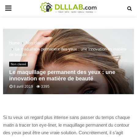
PRIMARY
MENU
Home
Non classé
Le maquillage permanent des yeux : une innovation en matière
de beauté
Non classé
Le maquillage permanent des yeux : une
innovation en matière de beauté
8 avril 2019
3395
Si tu veux un regard plus intense sans passer du temps chaque
matin à tracer ton eye-liner, le maquillage permanent du contour
des yeux peut être une vraie solution. Concrètement, il s’agit