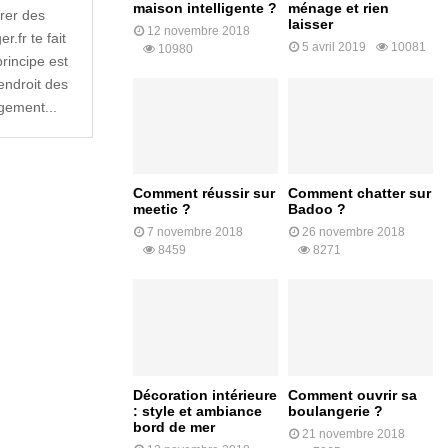
maison intelligente ?
ménage et rien
rer des
laisser
12 novembre 2018
.fr te fait
5 avril 2019
10081
10980
rincipe est
endroit des
gement...
Comment réussir sur
Comment chatter sur
meetic ?
Badoo ?
7 novembre 2018
26 novembre 2018
8459
8271
Décoration intérieure
Comment ouvrir sa
: style et ambiance
boulangerie ?
bord de mer
21 novembre 2018