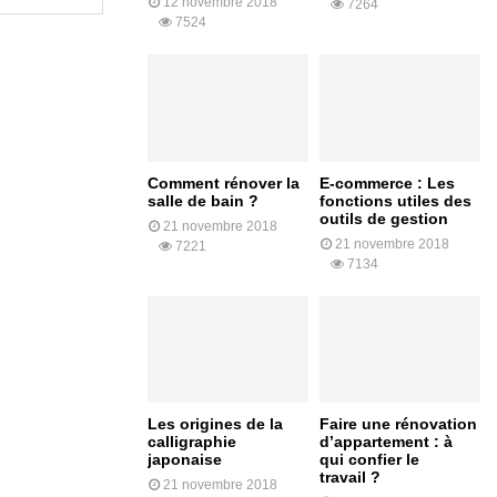
12 novembre 2018
7264
7524
Comment rénover la
E-commerce : Les
salle de bain ?
fonctions utiles des
outils de gestion
21 novembre 2018
21 novembre 2018
7221
7134
Les origines de la
Faire une rénovation
calligraphie
d’appartement : à
japonaise
qui confier le
travail ?
21 novembre 2018