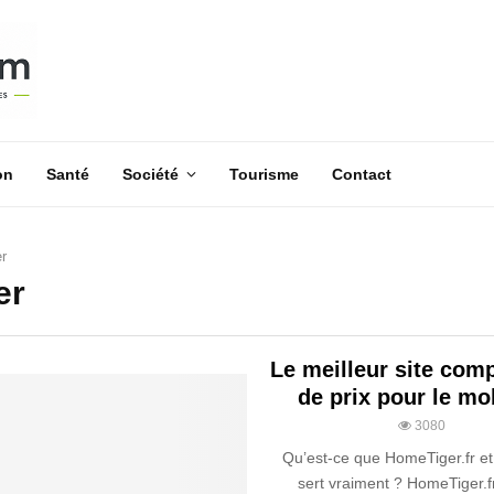
on
Santé
Société
Tourisme
Contact
er
er
Le meilleur site com
de prix pour le mob
3080
Qu’est-ce que HomeTiger.fr et
sert vraiment ? HomeTiger.f