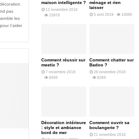
maison intelligente ?
ménage et rien
décoration.
laisser
12 novembre 2018
end pas
5 avril 2019
10080
10978
ssemble les
our t’aider
Comment réussir sur
Comment chatter sur
meetic ?
Badoo ?
7 novembre 2018
26 novembre 2018
8456
8269
Décoration intérieure
Comment ouvrir sa
: style et ambiance
boulangerie ?
bord de mer
21 novembre 2018