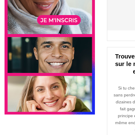
Trouver
sur le 
Si tu ch
sans perdr
dizaines d
fait ga
principe 
même endro