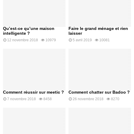
Qu’est-ce qu’une maison
Faire le grand ménage et rien
intelligente ?
laisser
12 novembre 2018
10979
5 avril 2019
10081
Comment réussir sur meetic ?
Comment chatter sur Badoo ?
7 novembre 2018
8458
26 novembre 2018
8270