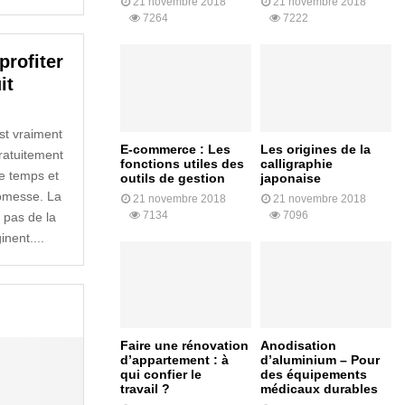
21 novembre 2018
21 novembre 2018
7264
7222
rofiter
it
st vraiment
E-commerce : Les
Les origines de la
gratuitement
fonctions utiles des
calligraphie
e temps et
outils de gestion
japonaise
omesse. La
21 novembre 2018
21 novembre 2018
7134
7096
 pas de la
nent....
Faire une rénovation
Anodisation
d’appartement : à
d’aluminium – Pour
qui confier le
des équipements
travail ?
médicaux durables