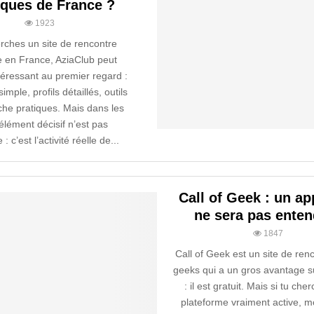
iques de France ?
1923
erches un site de rencontre
e en France, AziaClub peut
téressant au premier regard :
simple, profils détaillés, outils
che pratiques. Mais dans les
l’élément décisif n’est pas
e : c’est l’activité réelle de...
Call of Geek : un ap
ne sera pas enten
1847
Call of Geek est un site de ren
geeks qui a un gros avantage su
: il est gratuit. Mais si tu ch
plateforme vraiment active, m