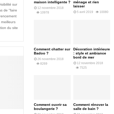
maison intelligente ?
ménage et rien
sibilité sur
laisser
12 novembre 2018
as de “faire
5 avril 2019
10080
10978
érencement
s meilleurs
tion du site
Comment chatter sur
Décoration intérieure
Badoo ?
: style et ambiance
bord de mer
26 novembre 2018
12 novembre 2018
8269
7525
Comment ouvrir sa
Comment rénover la
boulangerie ?
salle de bain ?