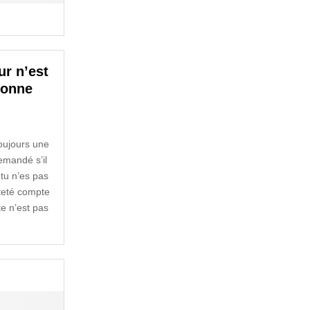
ur n’est
bonne
toujours une
emandé s’il
, tu n’es pas
êteté compte
e n’est pas