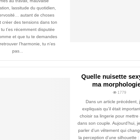
mes au travail, mauvaise
ion, lassitude du quotidien,
nervosité… autant de choses
t créer des tensions dans ton
i tu t’es récemment disputée
omme et que tu te demandes
etrouver l’harmonie, tu n’es
pas...
Quelle nuisette sex
ma morphologie
1779
Dans un article précédent, 
expliquais qu’il était importan
choisir sa lingerie pour mettre
dans son couple. Aujourd’hui, j
parler d’un vêtement qui chang
la perception d’une silhouette : 