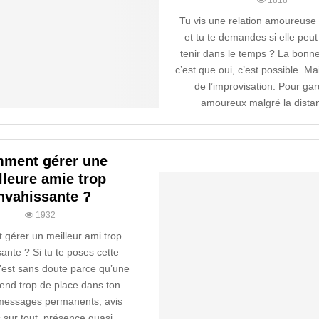
1818
Tu vis une relation amoureuse 
et tu te demandes si elle peu
tenir dans le temps ? La bonne
c’est que oui, c’est possible. M
de l’improvisation. Pour gar
amoureux malgré la distan
ment gérer une
lleure amie trop
nvahissante ?
1932
gérer un meilleur ami trop
ante ? Si tu te poses cette
c’est sans doute parce qu’une
rend trop de place dans ton
 messages permanents, avis
 sur tout, présence quasi