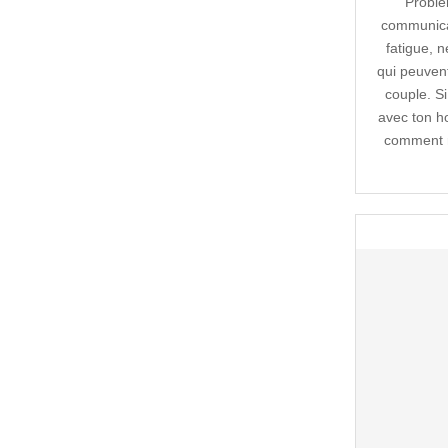
Problè
communicat
fatigue, 
qui peuven
couple. S
avec ton h
comment r