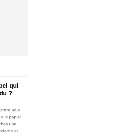
pel qui
du ?
contre pour
r le papier
erches une
oderne et