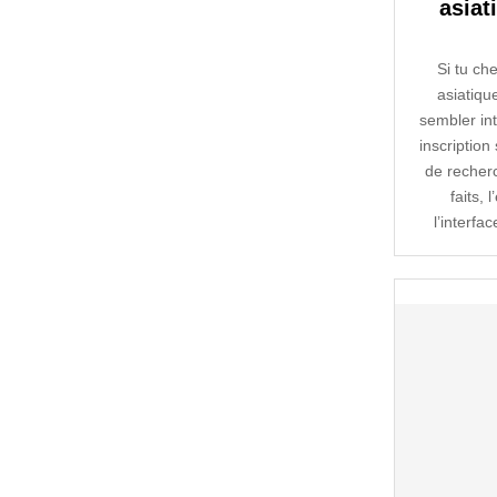
asiat
Si tu ch
asiatiqu
sembler in
inscription 
de recher
faits, 
l’interfac