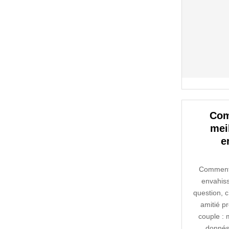
Com
mei
e
Comment 
envahiss
question, 
amitié p
couple :
donnés