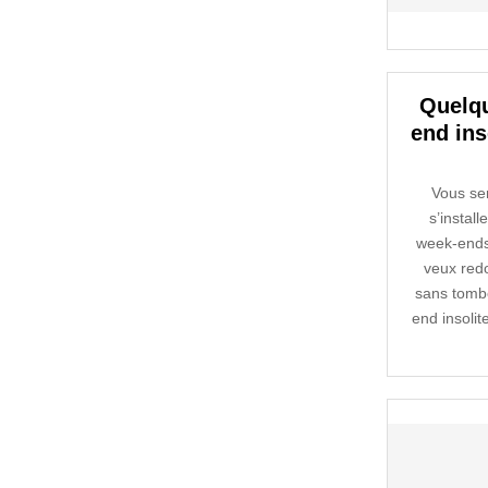
Quelqu
end ins
Vous se
s’install
week-ends 
veux redo
sans tombe
end insoli