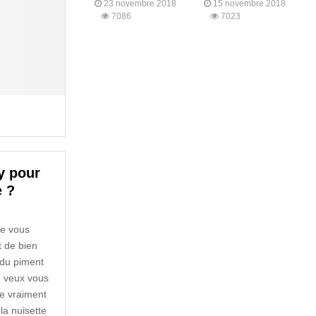
23 novembre 2018
15 novembre 2018
7086
7023
y pour
 ?
je vous
t de bien
 du piment
e veux vous
e vraiment
la nuisette