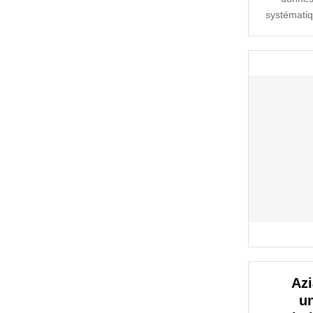
systématiqu
Azi
u